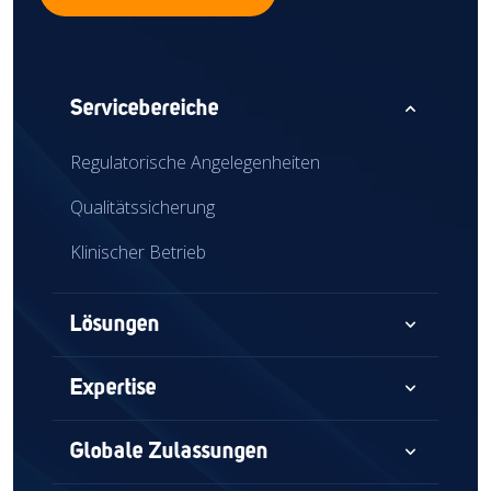
expand_less
Servicebereiche
Regulatorische Angelegenheiten
Qualitätssicherung
Klinischer Betrieb
expand_more
Lösungen
Beratung
expand_more
Expertise
Audits und Beurteilungen
Medizinprodukte
expand_more
Globale Zulassungen
Globaler Marktzugang
Kombinationsprodukte