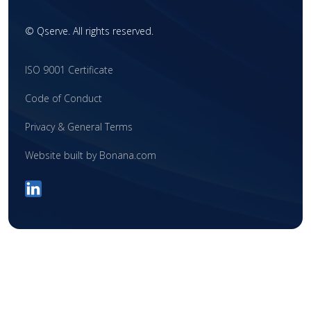
Nordamerika
Regulatorische Intelligenz
In-vitro-Diagnostik (IVD)
©
Qserve. All rights reserved.
Europe
Ausbilding
Begleitende Diagnostik (CDx)
China
ISO 9001 Certificate
Interim-Unterstützung
Globaler Marktzugang
Vereinigtes Königreich
Code of Conduct
Klinische Forschung
Fusionen & Übernahmen
Lateinamerika
Privacy & General Terms
Start-Ups
Naher Osten
Website built by Bonana.com
Asien
Australien
Afrika