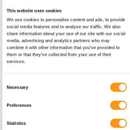
This website uses cookies
Blog
CRO
klinische Untersuchung
We use cookies to personalise content and ads, to provide
social media features and to analyse our traffic. We also
Was unterscheidet ein
share information about your use of our site with our social
Medizinprodukte-CRO von einem
media, advertising and analytics partners who may
combine it with other information that you’ve provided to
Pharma-CRO?
them or that they’ve collected from your use of their
Erfahren Sie, worin die Unterschiede zwischen einem
services.
Medical-Device/IVD-CRO und einem Pharma-CRO
liegen und weshalb dieses Verständnis wichtig ist.
Consent
Read more
Necessary
Selection
Preferences
Statistics