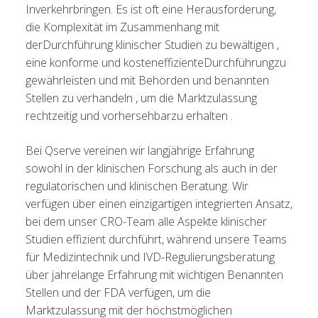
Inverkehrbringen.
Es ist
oft eine
Herausforderung
,
die
Komplexität
im Zusammenhang mit
der
Durchführung
klinischer Studien
zu bewältigen
,
eine konforme und
kosteneffiziente
Durchführung
zu
gewährleisten
und
mit
Behörden und benannten
Stellen
zu verhandeln
, um die
Marktzulassung
rechtzeitig
und
vorhersehbar
zu erhalten
.
Bei Qserve vereinen wir langjährige Erfahrung
sowohl in der klinischen Forschung als auch in der
regulatorischen und klinischen Beratung. Wir
verfügen über einen einzigartigen integrierten Ansatz,
bei dem unser CRO-Team alle Aspekte klinischer
Studien effizient durchführt, während unsere Teams
für Medizintechnik und IVD-Regulierungsberatung
über jahrelange Erfahrung mit wichtigen Benannten
Stellen und der FDA verfügen, um die
Marktzulassung mit der höchstmöglichen