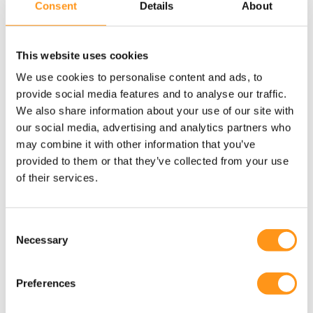
einer klinischen IVD-Leistungsstudie prüft, oder
Consent
Details
About
Ihre klinische Abteilung im weiteren Sinne zu
bewerten, um sicherzustellen, dass alle
This website uses cookies
geltenden Vorschriften eingehalten werden und
Ihr Qualitätssystem externen Audits standhält.
We use cookies to personalise content and ads, to
provide social media features and to analyse our traffic.
We also share information about your use of our site with
arrow_forward
our social media, advertising and analytics partners who
may combine it with other information that you’ve
provided to them or that they’ve collected from your use
of their services.
Klinische Ausbildung
Consent
Necessary
Selection
Wir haben uns darauf spezialisiert, klinische
Teams mit den Fähigkeiten und Erkenntnissen
Preferences
auszustatten, die sie benötigen, um die
Komplexität klinischer Studien und weiterer