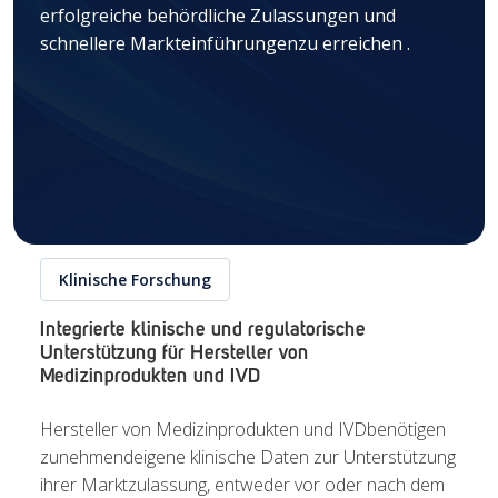
erfolgreiche
behördliche Zulassungen und
schnellere Markteinführungen
zu erreichen
.
Klinische Forschung
Integrierte klinische und regulatorische
Unterstützung für Hersteller von
Medizinprodukten und IVD
Hersteller von
Medizinprodukten und IVD
benötigen
zunehmend
eigene
klinische Daten zur Unterstützung
ihrer
Marktzulassung,
entweder vor oder nach dem