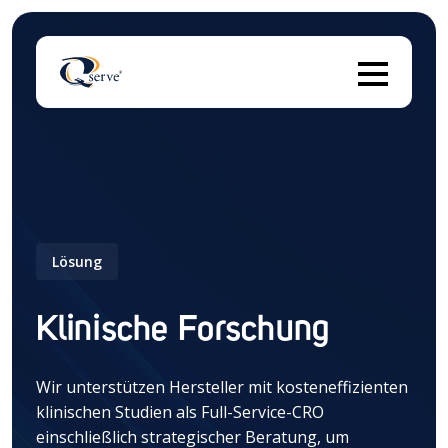
Die
Es gibt keine Vorschläge, da das Suchfeld leer ist.
Lösung
Klinische Forschung
Wir unterstützen Hersteller
mit
kosteneffizienten
klinischen Studien
als Full-Service-CRO
einschließlich
strategischer Beratung
, um