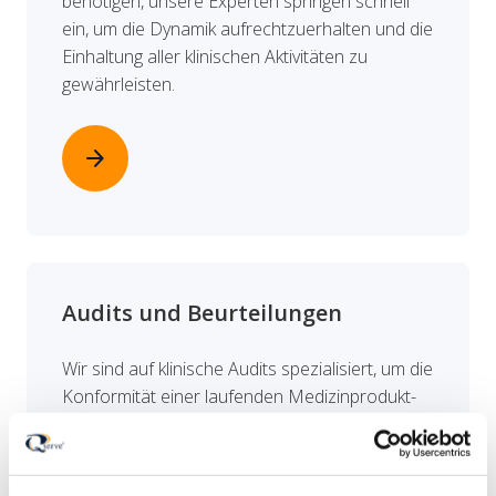
benötigen, unsere Experten springen schnell
ein, um die Dynamik aufrechtzuerhalten und die
Einhaltung aller klinischen Aktivitäten zu
gewährleisten.
arrow_forward
Audits und Beurteilungen
Wir sind auf klinische Audits spezialisiert, um die
Konformität einer laufenden Medizinprodukt-
oder IVD-Prüfung zu überprüfen, das
Konformitätsniveau Ihrer CRO zu bewerten, ein
klinisches Labor zu überwachen, das Proben in