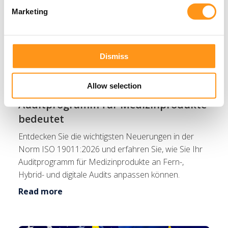
Marketing
Blog
Dismiss
Die Entwicklung im Blick: Was die
Allow selection
neue Norm ISO 19011:2026 für Ihr
Auditprogramm für Medizinprodukte
bedeutet
Entdecken Sie die wichtigsten Neuerungen in der
Norm ISO 19011:2026 und erfahren Sie, wie Sie Ihr
Auditprogramm für Medizinprodukte an Fern-,
Hybrid- und digitale Audits anpassen können.
Read more