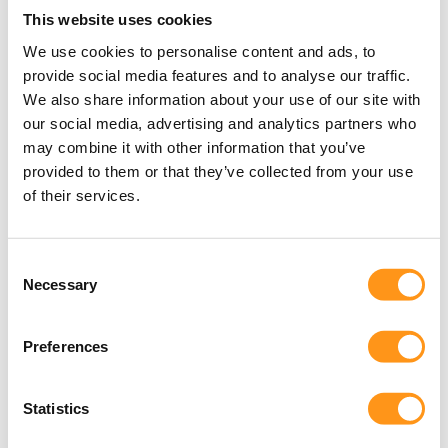
This website uses cookies
We use cookies to personalise content and ads, to
Blog
Klinische Bewertung
provide social media features and to analyse our traffic.
We also share information about your use of our site with
Häufige Fehler bei der Darstellung
our social media, advertising and analytics partners who
klinischer Befunde
may combine it with other information that you’ve
provided to them or that they’ve collected from your use
Als erfahrene Verfasser klinischer Bewertungen
of their services.
erkennen wir Muster, die bei Gutachtern immer
wieder Fragen aufwerfen. Lesen Sie weiter, um
Beispiele zu sehen!
Consent
Read more
Necessary
Selection
Preferences
Statistics