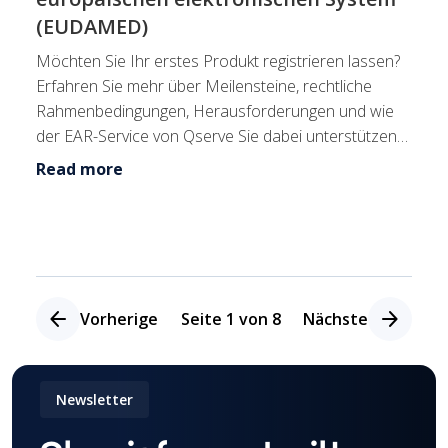
(EUDAMED)
Möchten Sie Ihr erstes Produkt registrieren lassen?
Erfahren Sie mehr über Meilensteine, rechtliche
Rahmenbedingungen, Herausforderungen und wie
der EAR-Service von Qserve Sie dabei unterstützen
kann.
Read more
arrow_back
arrow_forward
Vorherige
Seite
1
von
8
Nächste
Newsletter