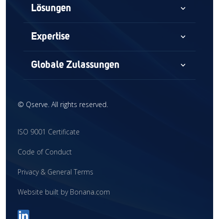
expand_more
Lösungen
Beratung
expand_more
Expertise
Audits und Beurteilungen
Medizinprodukte
expand_more
Globale Zulassungen
Globaler Marktzugang
Kombinationsprodukte
Nordamerika
Regulatorische Intelligenz
In-vitro-Diagnostik (IVD)
©
Qserve. All rights reserved.
Europe
Ausbilding
Begleitende Diagnostik (CDx)
China
ISO 9001 Certificate
Interim-Unterstützung
Globaler Marktzugang
Vereinigtes Königreich
Code of Conduct
Klinische Forschung
Fusionen & Übernahmen
Lateinamerika
Privacy & General Terms
Start-Ups
Naher Osten
Website built by Bonana.com
Asien