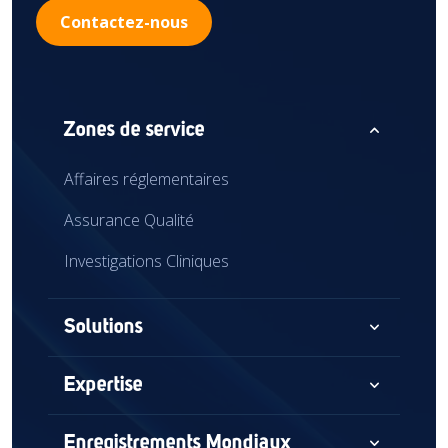
Contactez-nous
expand_less
Zones de service
Affaires réglementaires
Assurance Qualité
Investigations Cliniques
expand_more
Solutions
Conseil
expand_more
Expertise
Audits et évaluations
Dispositifs Médicaux
expand_more
Enregistrements Mondiaux