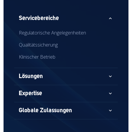
expand_less
Servicebereiche
Regulatorische Angelegenheiten
Qualitätssicherung
Klinischer Betrieb
expand_more
Lösungen
Beratung
expand_more
Expertise
Audits und Beurteilungen
Medizinprodukte
expand_more
Globale Zulassungen
Globaler Marktzugang
Kombinationsprodukte
Nordamerika
Regulatorische Intelligenz
In-vitro-Diagnostik (IVD)