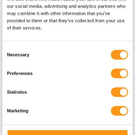
our social media, advertising and analytics partners who
may combine it with other information that you’ve
provided to them or that they’ve collected from your use
Ausbildung
of their services.
Erweitern Sie Ihr Fachwissen mit Qserve Learn
- spezielle Schulungen für die MedTech- und
Consent
Necessary
IVD-Branche. Jederzeit und überall.
Selection
Preferences
arrow_forward
Statistics
Marketing