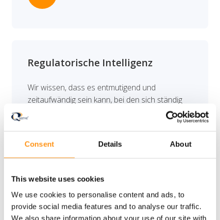
Regulatorische Intelligenz
Wir wissen, dass es entmutigend und
zeitaufwändig sein kann, bei den sich ständig
ändernden Vorschriften auf dem Laufenden zu
bleiben. Deshalb haben wir Qserve InSight
entwickelt, unsere innovative Plattform, die Sie
Consent
Details
About
über Vorschriften, Richtlinien, Normen und
Nachrichten auf dem Laufenden hält.
This website uses cookies
arrow_forward
We use cookies to personalise content and ads, to
provide social media features and to analyse our traffic.
We also share information about your use of our site with