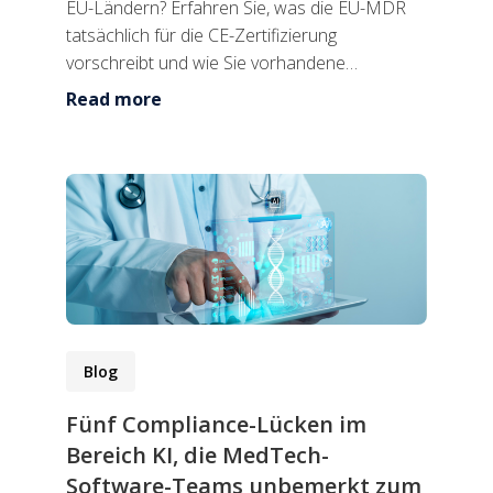
EU-Ländern? Erfahren Sie, was die EU-MDR
tatsächlich für die CE-Zertifizierung
vorschreibt und wie Sie vorhandene
Nachweise in einen tragfähigen Weg zur Mar...
Read more
Blog
Fünf Compliance-Lücken im
Bereich KI, die MedTech-
Software-Teams unbemerkt zum