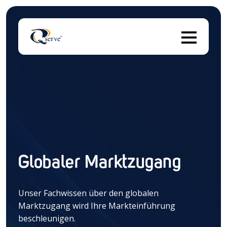
Die
Es gibt keine Vorschläge, da das Suchfeld leer ist.
Globaler Marktzugang
Unser Fachwissen über den globalen
Marktzugang wird Ihre Markteinführung
beschleunigen.