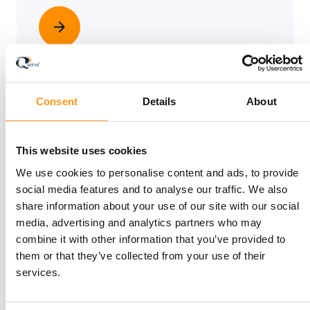
arrow_forward
Consent
Details
About
Afrique
This website uses cookies
De nombreux marchés vitaux sont en train de
We use cookies to personalise content and ads, to provide
naître sur le continent africain. Nous suivons la
social media features and to analyse our traffic. We also
tendance et couvrons les inscriptions là où
share information about your use of our site with our social
c'est nécessaire.
media, advertising and analytics partners who may
combine it with other information that you’ve provided to
arrow_forward
them or that they’ve collected from your use of their
services.