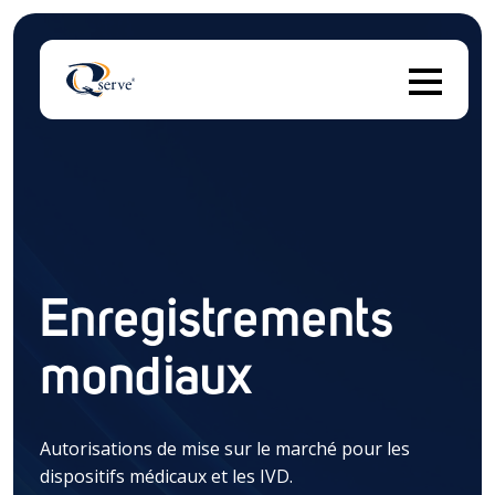
I
Il n'y a aucune suggestion car le champ de recherch
Enregistrements
mondiaux
Autorisations de mise sur le marché pour les
dispositifs médicaux et les IVD.