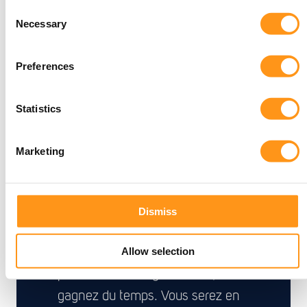
Consent
Necessary
Selection
Preferences
Statistics
Marketing
Si vous avez accès à un
partenaire de confiance que vous
pouvez engager pour une capacité
Dismiss
supplémentaire à court terme ou
Allow selection
pour externaliser entièrement le
processus d'enregistrement, vous
gagnez du temps. Vous serez en