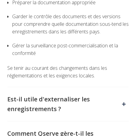
Préparer la documentation appropriée
Garder le contrôle des documents et des versions
pour comprendre quelle documentation sous-tend les
enregistrements dans les différents pays.
Gérer la surveillance post-commercialisation et la
conformité
Se tenir au courant des changements dans les
réglementations et les exigences locales.
Est-il utile d'externaliser les
enregistrements ?
Cela dépend. Si vous comptez sur les distributeurs pour
effectuer les enregistrements, il y a un risque
Comment Qserve gère-t-il les