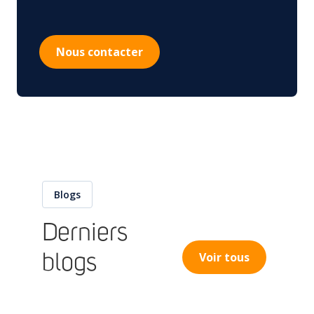
Modèle de Qserve pour faciliter l'importation
Recevoir la correspondance de la FDA pour les
informations relatives à l'enregistrement et à l'inscription
de l'établissement étranger.
Nous contacter
Blogs
Derniers
Voir tous
blogs