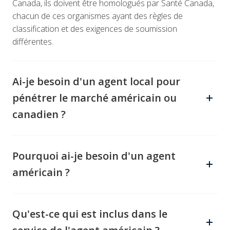
Canada, ils doivent être homologués par Santé Canada,
chacun de ces organismes ayant des règles de
classification et des exigences de soumission
différentes.
Ai-je besoin d'un agent local pour
pénétrer le marché américain ou
canadien ?
Oui. Les fabricants non américains et non canadiens
doivent nommer un agent américain ou un représentant
Pourquoi ai-je besoin d'un agent
réglementaire canadien pour communiquer avec les
américain ?
autorités respectives et assurer la conformité
réglementaire.
La
Federal Drug Administration (FDA) exige un agent
américain pour les établissements étrangers qui
Qu'est-ce qui est inclus dans le
fabriquent, préparent ou traitent des dispositifs