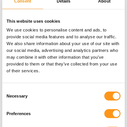
Consent
Details
About
réglementaire, stratégique et
opérationnelle, nous rationalisons
votre parcours vers l'autorisation
This website uses cookies
de la FDA et de Santé Canada.
We use cookies to personalise content and ads, to
provide social media features and to analyse our traffic.
Nous gérons chaque détail,
We also share information about your use of our site with
minimisons les risques
our social media, advertising and analytics partners who
réglementaires et accélérons la
may combine it with other information that you’ve
provided to them or that they’ve collected from your use
mise sur le marché.
of their services.
Obtenir de l'aide
Consent
Necessary
maintenant
Selection
Preferences