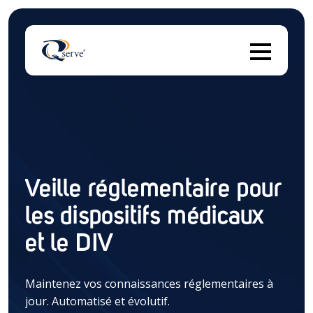
Il 
Il n'y a aucune suggestion car le champ de recherch
Veille réglementaire pour
les dispositifs médicaux
et le DIV
Maintenez vos connaissances réglementaires à
jour. Automatisé et évolutif.