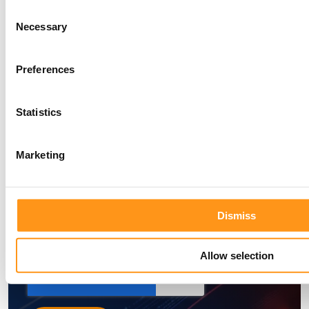
Consent
the latest insights —
Necessary
Selection
subscribe to the
Preferences
Qserve newsletter
Statistics
today!
Marketing
Dismiss
Allow selection