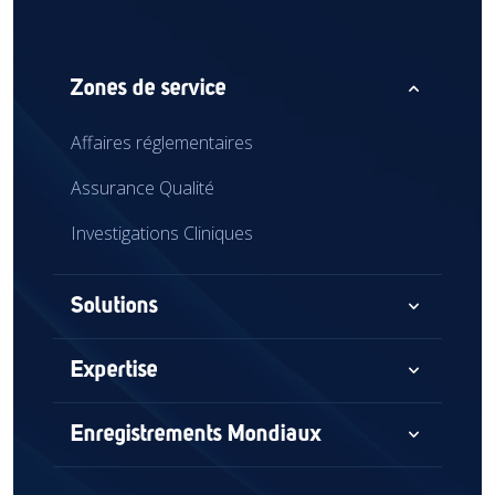
expand_less
Zones de service
Affaires réglementaires
Assurance Qualité
Investigations Cliniques
expand_more
Solutions
Conseil
expand_more
Expertise
Audits et évaluations
Dispositifs Médicaux
expand_more
Enregistrements Mondiaux
Accès au marché mondial
Dispositifs combinés
Amérique du Nord