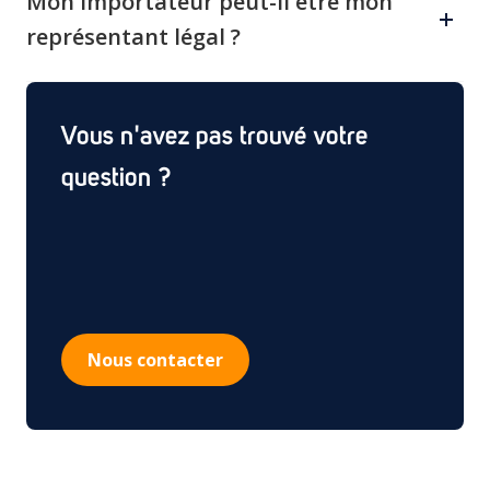
Mon importateur peut-il être mon
Mexique, l'Argentine et le Chili ont des cycles
représentant légal ?
pluriannuels similaires. Les renouvellements doivent être
gérés de manière proactive afin d'éviter les déchéances.
Oui, mais cela permet généralement à l'importateur de
contrôler les enregistrements ; la désignation d'un
Vous n'avez pas trouvé votre
représentant légal indépendant vous permet de
conserver la propriété et la flexibilité.
question ?
Nous contacter