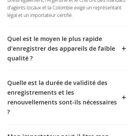
Brésil également, l'Argentine et le Chili ont des mandats
d'agents locaux et la Colombie exige un représentant
légal et un importateur certifié.
Quel est le moyen le plus rapide
d'enregistrer des appareils de faible
qualité ?
Le Mexique propose des voies d'équivalence, tandis
que la Colombie autorise l'enregistrement immédiat des
Quelle est la durée de validité des
dispositifs de classe I et IIa, ce qui permet une mise sur
enregistrements et les
le marché anticipée avant un examen complet.
renouvellements sont-ils nécessaires
?
En Colombie, les enregistrements de dispositifs sont
valables pour 5 ou 10 ans, selon la classe ; le Brésil, le