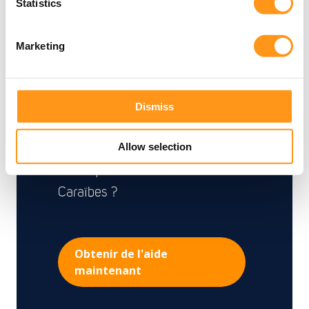
Statistics
comprend les exigences uniques
de chaque pays et garantit un
Marketing
accès au marché multi-pays sans
heurts.
Vous souhaitez confier
Dismiss
l'autorisation de mise sur le
Allow selection
marché à un partenaire fiable en
Amérique latine et dans les
Caraïbes ?
Obtenir de l'aide
maintenant