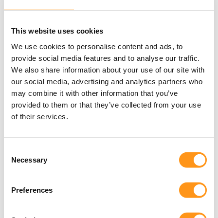
à des questions réglementaires
qui se répercutent sur les
This website uses cookies
marchés, entraînant le blocage
We use cookies to personalise content and ads, to
des importations de dispositifs,
provide social media features and to analyse our traffic.
We also share information about your use of our site with
des amendes ou le retrait du
our social media, advertising and analytics partners who
marché.
may combine it with other information that you’ve
Nous réunissons une expertise
provided to them or that they’ve collected from your use
of their services.
réglementaire locale approfondie
et un soutien sur le terrain -
Consent
couvrant tout, de la préparation
Necessary
Selection
du dossier et de la classification
aux renouvellements et à la
Preferences
vigilance - offrant un partenaire
unique et coordonné qui